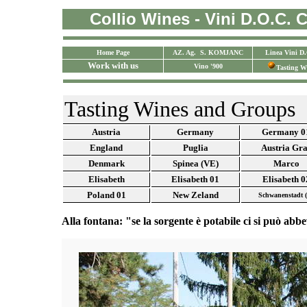
Collio Wines - Vini D.O.C. Co
Home Page
AZ. Ag. S. KOMJANC
Linea Vini D
Work with us
Vino '900
Tasting W
Tasting Wines and Groups
Austria
Germany
Germany 0
England
Puglia
Austria Gr
Denmark
Spinea (VE)
Marco
Elisabeth
Elisabeth 01
Elisabeth 0
Poland
01
New Zeland
Schwanenstadt 
Alla fontana: "se la sorgente è potabile ci si può ab